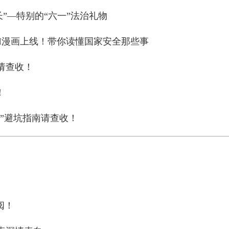
”—特别的“六一”法治礼物
AI漫画上线！带你读懂国家安全那些事
请查收！
！
”避坑指南请查收！
阅！