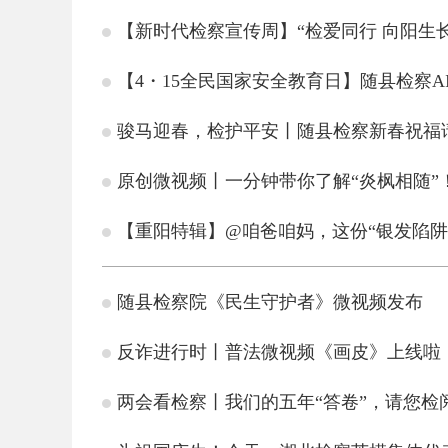
【新时代检察宣传周】“检爱同行 向阳生长
【4・15全民国家安全教育日】随县检察
骏马迎春，检护平安丨随县检察新春祝福
原创微视频丨一分钟带你了解“炎枫相随”
【重阳特辑】@咱爸咱妈，这份“银发陷阱
随县检察院《民生守护者》微视频发布
反诈进行时丨普法微视频《画皮》上线啦
两会看检察丨我们的五年“答卷”，请您检