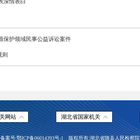
表深情表白
源保护领域民事公益诉讼案件
规则
关网站
湖北省国家机关
备案号:鄂ICP备06014393号-1 版权所有:湖北省随县人民检察院