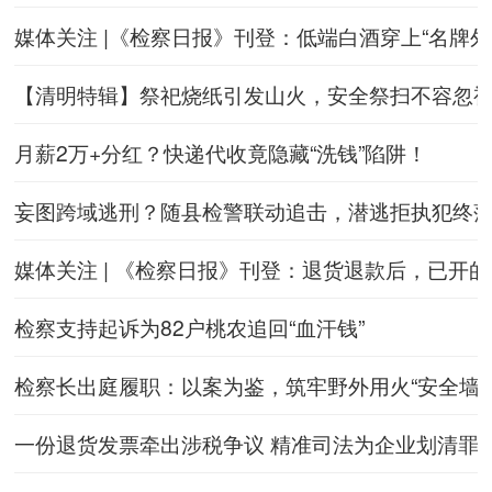
媒体关注 |《检察日报》刊登：低端白酒穿上“名牌外
【清明特辑】祭祀烧纸引发山火，安全祭扫不容忽
月薪2万+分红？快递代收竟隐藏“洗钱”陷阱！
妄图跨域逃刑？随县检警联动追击，潜逃拒执犯终
媒体关注 | 《检察日报》刊登：退货退款后，已开
检察支持起诉为82户桃农追回“血汗钱”
检察长出庭履职：以案为鉴，筑牢野外用火“安全墙”
一份退货发票牵出涉税争议 精准司法为企业划清罪