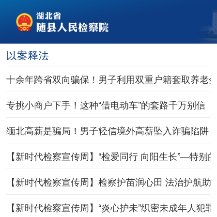
以案释法
十余年跨省双向骗保！男子利用双重户籍套取养老
专挑小商户下手！这种“借电动车”的套路千万别信
缅北高薪是骗局！男子轻信境外高薪坠入诈骗陷阱
【新时代检察宣传周】“检爱同行 向阳生长”—特别的
【新时代检察宣传周】检察护苗润心田 法治护航助
【新时代检察宣传周】“炎心护未”织密未成年人犯罪预