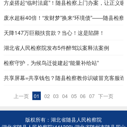
方桌搭起“临时法庭”！随县检察上门办案，让正义暖
废水超标40倍！“发财梦”换来“环境债”——随县检
天降147万巨额扶贫款？当心！这是陷阱！
湖北省人民检察院发布5件醉驾以案释法案例
检察守护，为候鸟迁徙建起“能量补给站”
共享屏幕=共享钱包？随县检察教你识破冒充客服诈
上一页
01
02
03
04
05
06
07
下一页
版权所有：湖北省随县人民检察院
湖北省随县人民检察院(441309) 湖北省随州市随县厉山