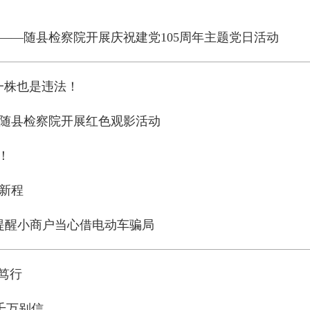
——随县检察院开展庆祝建党105周年主题党日活动
？一株也是违法！
—随县检察院开展红色观影活动
！
新程
察提醒小商户当心借电动车骗局
笃行
千万别信