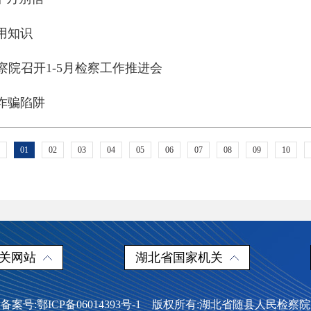
用知识
察院召开1-5月检察工作推进会
诈骗陷阱
01
02
03
04
05
06
07
08
09
10
关网站
湖北省国家机关
备案号:鄂ICP备06014393号-1 版权所有:湖北省随县人民检察院