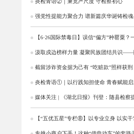
炎检青语②｜秉宽严尺度 守检察初心
强党性提能力聚合力 谱新篇庆华诞铸检魂
【6·26国际禁毒日】误信“偏方”种罂粟
汲取戍边榜样力量 凝聚民族团结共识—
截留涉诈资金据为己有 “吃赃款”照样获刑
炎检青语①｜以行践知担使命 青春赋能启
媒体关注 | 《湖北日报》刊登：随县检
【“五优五星”专栏⑧】以专业立身 以实干
专挑小商户下手！这种“借电动车”的套路