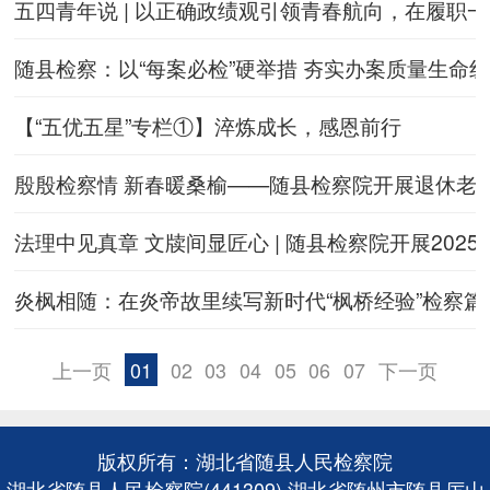
五四青年说 | 以正确政绩观引领青春航向，在履职
随县检察：以“每案必检”硬举措 夯实办案质量生命
【“五优五星”专栏①】淬炼成长，感恩前行
殷殷检察情 新春暖桑榆——随县检察院开展退休老
法理中见真章 文牍间显匠心 | 随县检察院开展202
炎枫相随：在炎帝故里续写新时代“枫桥经验”检察篇
上一页
01
02
03
04
05
06
07
下一页
版权所有：湖北省随县人民检察院
湖北省随县人民检察院(441309) 湖北省随州市随县厉山