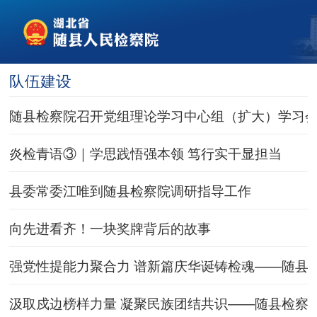
队伍建设
随县检察院召开党组理论学习中心组（扩大）学习
炎检青语③｜学思践悟强本领 笃行实干显担当
县委常委江唯到随县检察院调研指导工作
向先进看齐！一块奖牌背后的故事
强党性提能力聚合力 谱新篇庆华诞铸检魂——随县
汲取戍边榜样力量 凝聚民族团结共识——随县检察